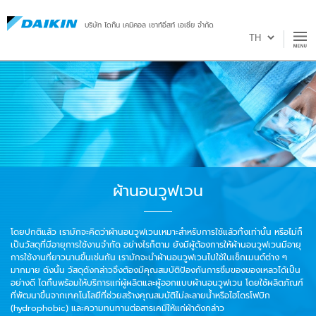
บริษัท ไดกิ้น เคมิคอล เซาท์อีสท์ เอเชีย จำกัด
ผ้านอนวูฟเวน
โดยปกติแล้ว เรามักจะคิดว่าผ้านอนวูฟเวนเหมาะสำหรับการใช้แล้วทิ้งเท่านั้น หรือไม่ก็
เป็นวัสดุที่มีอายุการใช้งานจำกัด อย่างไรก็ตาม ยังมีผู้ต้องการให้ผ้านอนวูฟเวนมีอายุ
การใช้งานที่ยาวนานขึ้นเช่นกัน เรามักจะนำผ้านอนวูฟเวนไปใช้ในเซ็กเมนต์ต่าง ๆ
มากมาย ดังนั้น วัสดุดังกล่าวจึงต้องมีคุณสมบัติป้องกันการซึมของของเหลวได้เป็น
อย่างดี ไดกิ้นพร้อมให้บริการแก่ผู้ผลิตและผู้ออกแบบผ้านอนวูฟเวน โดยใช้ผลิตภัณฑ์
ที่พัฒนาขึ้นจากเทคโนโลยีที่ช่วยสร้างคุณสมบัติไม่ละลายน้ำหรือไฮโดรโฟบิก
(hydrophobic) และความทนทานต่อสารเคมีให้แก่ผ้าดังกล่าว