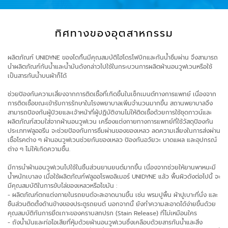
ทิศทางของอุตสาหกรรม
ผลิตภัณฑ์ UNIDYNE ของไดกิ้นมีคุณสมบัติไฮโดรโฟบิกและกันน้ำซึมผ่าน จึงสามารถ
นำผลิตภัณฑ์กันน้ำและน้ำมันดังกล่าวไปใช้ในกระบวนการผลิตผ้านอนวูฟเวนหรือใช้
เป็นสารกันน้ำบนผ้าก็ได้
ช่วยป้องกันความเสี่ยงจากการติดเชื้อที่เกิดขึ้นในเซ็กเมนต์ทางการแพทย์ เนื่องจาก
การติดเชื้อขณะเข้ารับการรักษาในโรงพยาบาลเพิ่มจำนวนมากขึ้น สถานพยาบาลจึง
สามารถป้องกันผู้ป่วยและเจ้าหน้าที่ผู้ปฏิบัติงานไม่ให้ติดเชื้อด้วยการใช้ชุดกาวน์และ
ผลิตภัณฑ์สวมใส่จากผ้านอนวูฟเวน เครื่องแต่งกายทางการแพทย์ที่ใช้วัสดุป้องกัน
ประเภทฟลูออรีน จะช่วยป้องกันการซึมผ่านของของเหลว ลดความเสี่ยงในการส่งผ่าน
เชื้อโรคต่าง ๆ ผ้านอนวูฟเวนช่วยกันของเหลว ป้องกันอวัยวะ บาดแผล และอุปกรณ์
ต่าง ๆ ไม่ให้เกิดความชื้น.
มีการนำผ้านอนวูฟเวนไปใช้ในชิ้นส่วนยานยนต์มากขึ้น เนื่องจากช่วยให้ยานพาหนะมี
น้ำหนักเบาลง เมื่อใช้ผลิตภัณฑ์ฟลูออโรพอลิเมอร์ UNIDYNE แล้ว พื้นผิวดังต่อไปนี้ จะ
มีคุณสมบัติในการขับไล่ของเหลวหรือไขมัน :
- ผลิตภัณฑ์ตกแต่งภายในรถยนต์จะสะอาดนานขึ้น เช่น พรมปูพื้น ผ้าปูเบาะที่นั่ง และ
ชิ้นส่วนติดตั้งด้านข้างของประตูรถยนต์ นอกจากนี้ ยังทำความสะอาดได้ง่ายขึ้นด้วย
คุณสมบัติกันการยึดเกาะของคราบสกปรก (Stain Release) ที่ไม่เหมือนใคร
- ถังน้ำมันและท่อไอเสียที่หุ้มด้วยผ้านอนวูฟเวนซึ่งเคลือบด้วยสารกันน้ำและสิ่ง