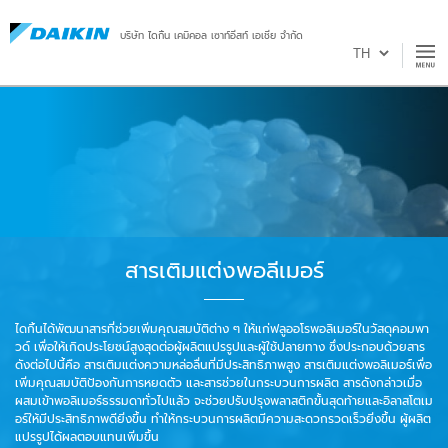
บริษัท ไดกิ้น เคมิคอล เซาท์อีสท์ เอเชีย จำกัด
สารเติมแต่งพอลีเมอร์
ไดกิ้นได้พัฒนาสารที่ช่วยเพิ่มคุณสมบัติต่าง ๆ ให้แก่ฟลูออโรพอลิเมอร์ในวัสดุคอมพา
วด์ เพื่อให้เกิดประโยชน์สูงสุดต่อผู้ผลิตแปรรูปและผู้ใช้ปลายทาง ซึ่งประกอบด้วยสาร
ดังต่อไปนี้คือ สารเติมแต่งความหล่อลื่นที่มีประสิทธิภาพสูง สารเติมแต่งพอลิเมอร์เพื่อ
เพิ่มคุณสมบัติป้องกันการหยดตัว และสารช่วยในกระบวนการผลิต สารดังกล่าวเมื่อ
ผสมเข้าพอลิเมอร์ธรรมดาทั่วไปแล้ว จะช่วยปรับปรุงพลาสติกขั้นสุดท้ายและอิลาสโตเม
อร์ให้มีประสิทธิภาพดียิ่งขึ้น ทำให้กระบวนการผลิตมีความสะดวกรวดเร็วยิ่งขึ้น ผู้ผลิต
แปรรูปได้ผลตอบแทนเพิ่มขึ้น