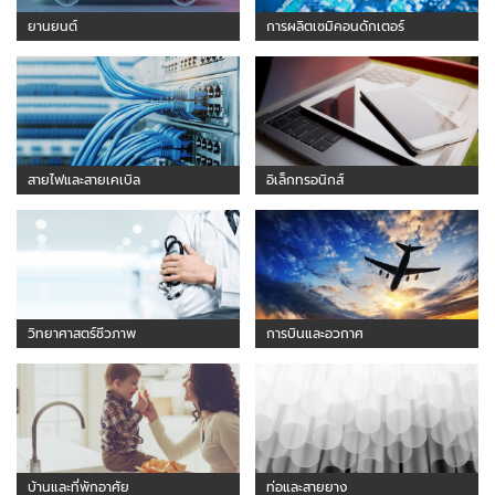
ยานยนต์
การผลิตเซมิคอนดักเตอร์
สายไฟและสายเคเบิล
อิเล็กทรอนิกส์
วิทยาศาสตร์ชีวภาพ
การบินและอวกาศ
บ้านและที่พักอาศัย
ท่อและสายยาง