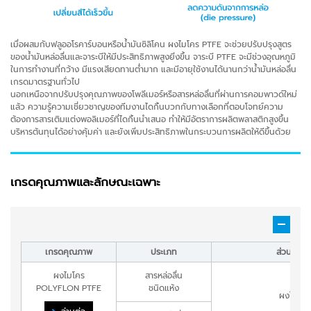
เมื่อผสมกับฟลูออโรคาร์บอนหรือน้ำมันซิลิโคน ผงไมโคร PTFE จะช่วยปรับปรุงสูตร
ของน้ำมันหล่อลื่นและจาระบีให้มีประสิทธิภาพสูงยิ่งขึ้น จาระบี PTFE จะมีช่วงอุณหภูมิ
ในการทำงานที่กว้าง มีแรงเสียดทานต่ำมาก และมีอายุใช้งานได้นานกว่าน้ำมันหล่อลื่น
เกรดมาตรฐานทั่วไป
นอกเหนือจากปรับปรุงคุณภาพของโพลีเมอร์หรือสารหล่อลื่นที่ผ่านการคอมพาวด์ใหม่
แล้ว ความรู้ความเชี่ยวชาญของทีมงานไดกิ้นบวกกับทางเลือกที่ตอบโจทย์ความ
ต้องการสารเติมแต่งพอลิเมอร์ที่ไดกิ้นนำเสนอ ทำให้มีอัตราการผลิตพลาสติกสูงขึ้น
บริหารต้นทุนได้อย่างคุ้มค่า และยังเพิ่มประสิทธิภาพในกระบวนการผลิตให้ดีขึ้นด้วย
เกรดคุณภาพและลักษณะเฉพาะ
เกรดคุณภาพ
ประเภท
ส่วนประก
ผงไมโคร
สารหล่อลื่น
POLYFLON PTFE
ชนิดแห้ง
ผงไมโคร