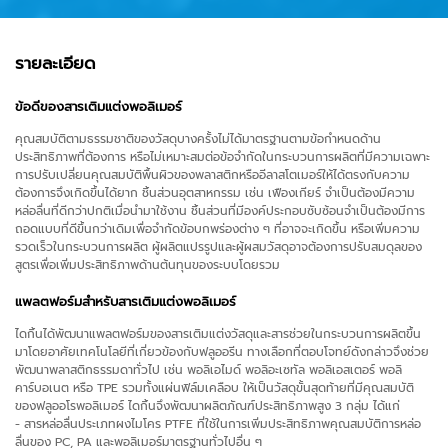
รายละเอียด
ข้อดีของสารเติมแต่งพอลิเมอร์
คุณสมบัติตามธรรมชาติของวัสดุบางครั้งไม่ได้มาตรฐานตามข้อกำหนดด้าน
ประสิทธิภาพที่ต้องการ หรือไม่เหมาะสมต่อข้อจำกัดในกระบวนการผลิตที่มีความเฉพาะ
การปรับเปลี่ยนคุณสมบัติพื้นผิวของพลาสติกหรืออีลาสโตเมอร์ให้ได้ตรงกับความ
ต้องการจึงเกิดขึ้นได้ยาก ชิ้นส่วนอุตสาหกรรม เช่น เฟืองเกียร์ จำเป็นต้องมีความ
หล่อลื่นที่ดีกว่าปกติเมื่อนำมาใช้งาน ชิ้นส่วนที่มีองค์ประกอบซับซ้อนจำเป็นต้องมีการ
ถอดแบบที่ดีขึ้นกว่าเดิมเพื่อจำกัดข้อบกพร่องต่าง ๆ ที่อาจจะเกิดขึ้น หรือเพิ่มความ
รวดเร็วในกระบวนการผลิต ผู้ผลิตแปรรูปและผู้ผสมวัสดุอาจต้องการปรับสมดุลของ
สูตรเพื่อเพิ่มประสิทธิภาพด้านต้นทุนของระบบโดยรวม
แพลตฟอร์มสำหรับสารเติมแต่งพอลิเมอร์
ไดกิ้นได้พัฒนาแพลตฟอร์มของสารเติมแต่งวัสดุและสารช่วยในกระบวนการผลิตขึ้น
มาโดยอาศัยเทคโนโลยีที่เกี่ยวข้องกับฟลูออรีน ทางเลือกที่ตอบโจทย์ดังกล่าวจึงช่วย
พัฒนาพลาสติกธรรมดาทั่วไป เช่น พอลิเอไมด์ พอลิอะเซทัล พอลิเอสเตอร์ พอลิ
คาร์บอเนต หรือ TPE รวมทั้งแผ่นฟิล์มเคลือบ ให้เป็นวัสดุขั้นสุดท้ายที่มีคุณสมบัติ
ของฟลูออโรพอลิเมอร์ ไดกิ้นจึงพัฒนาผลิตภัณฑ์ประสิทธิภาพสูง 3 กลุ่ม ได้แก่
- สารหล่อลื่นประเภทผงไมโคร PTFE ที่ใช้ในการเพิ่มประสิทธิภาพคุณสมบัติการหล่อ
ลื่นของ PC, PA และพอลิเมอร์มาตรฐานทั่วไปอื่น ๆ