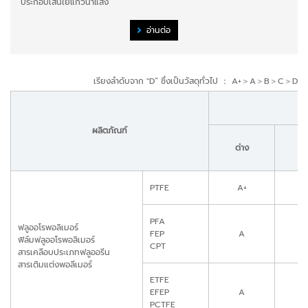
ประกอบเส้นใยแก้วนำแสง
อ่านต่อ
เรียงลำดับจาก "D” ซึ่งเป็นวัสดุทั่วไป ： A+＞A＞B＞C＞D
ผลิตภัณฑ์
ด่าง
ก
PTFE
A+
A
PFA
ฟลูออโรพอลิเมอร์
FEP
A
ฟิล์มฟลูออโรพอลิเมอร์
CPT
สารเคลือบประเภทฟลูออรีน
สารเติมแต่งพอลีเมอร์
ETFE
EFEP
A
PCTFE