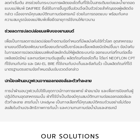
ลดค่าเริ่มต้น สารช่วยในกระบวนการผลิตของไดกิ้นที่ใช้เป็นสารเติมแต่งและน้ำยาถอด
แบบแม่พิมพ์ DAIFREE ซึ่งใช้ในการขึ้นรูปชิ้นส่วนจึงเป็นตัวช่วยสำคัญของผู้ผลิตดัง
กล่าว เนื่องจากมีคุณสมบัติทนทานต่อสารเคมี ช่วยในการถอดแบบ พร้อมกับคง
ความสมบูรณ์ของแม่พิมพ์เพื่อยืดอายุการใช้งานให้ยาวนาน
ช่วยลดการปลดปล่อยมลพิษของยานยนต์
เพื่อเป็นการลดการปลดปล่อยก๊าซตามข้อกำหนดที่มีผลบังคับใช้ทั่วโลก อุตสาหกรรม
ยานยนต์จึงต้องพัฒนาเครื่องยนต์เทอร์โบชาร์จและเชื้อเพลิงชนิดใหม่ขึ้นมา ข้อบังคับ
ในการลดการปลดปล่อยมลพิษยังผลักดันให้ผู้ผลิตระบบท่อ ออกแบบท่อที่ทนต่อเชื้อ
เพลิงชนิดใหม่ และทนต่อความดันสูงขึ้น ผลิตภัณฑ์ของไดกิ้น ได้แก่ NEOFLON CPT
ที่ใช้งานกับท่อ และ DAI-EL BRE ที่ใช้งานกับปะเก็นและซีลกันรั่ว เป็นผลิตภัณฑ์ที่ได้
มาตรฐานตรงตามข้อกำหนดอันเข้มงวดดังกล่าว
ปกป้องผ้านอนวูฟเวนจากแอลกอฮอล์และตัวทำละลาย
การนำผ้านอนวูฟเวนไปใช้ในชุดกาวน์ทางการแพทย์ ผ้าอนามัย และเพื่อการป้องกันผู้
ปฏิบัติงานอุตสาหกรรมนั้น ผ้าที่ใช้จำเป็นต้องมีคุณสมบัติทนทานต่อแอลกอฮอล์และ
ตัวทำละลาย สารกันน้ำ Unidyne เป็นทางเลือกที่มีคุณสมบัติครบถ้วนอย่างไม่ต้อง
สงสัยในด้านประสิทธิภาพการกันน้ำ และความทนทานต่อน้ำมันและสารเคมี
OUR SOLUTIONS