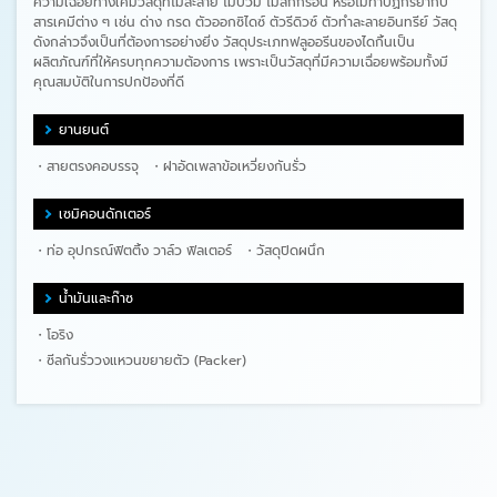
ความเฉื่อยทางเคมีวัสดุที่ไม่ละลาย ไม่บวม ไม่สึกกร่อน หรือไม่ทำปฏิกิริยากับ
สารเคมีต่าง ๆ เช่น ด่าง กรด ตัวออกซิไดซ์ ตัวรีดิวซ์ ตัวทำละลายอินทรีย์ วัสดุ
ดังกล่าวจึงเป็นที่ต้องการอย่างยิ่ง วัสดุประเภทฟลูออรีนของไดกิ้นเป็น
ผลิตภัณฑ์ที่ให้ครบทุกความต้องการ เพราะเป็นวัสดุที่มีความเฉื่อยพร้อมทั้งมี
คุณสมบัติในการปกป้องที่ดี
ยานยนต์
สายตรงคอบรรจุ
ฝาอัดเพลาข้อเหวี่ยงกันรั่ว
เซมิคอนดักเตอร์
ท่อ อุปกรณ์ฟิตติ้ง วาล์ว ฟิลเตอร์
วัสดุปิดผนึก
น้ำมันและก๊าซ
โอริง
ซีลกันรั่ววงแหวนขยายตัว (Packer)