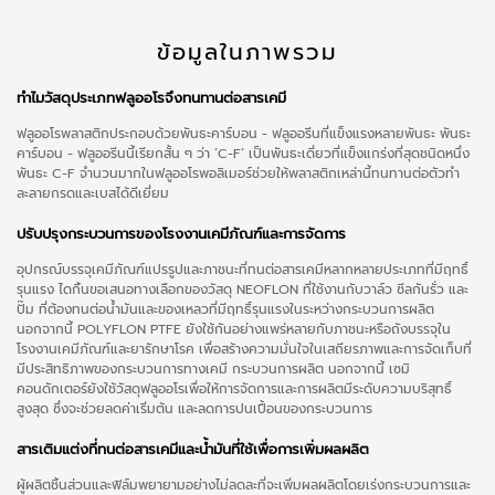
ข้อมูลในภาพรวม
ทำไมวัสดุประเภทฟลูออโรจึงทนทานต่อสารเคมี
ฟลูออโรพลาสติกประกอบด้วยพันธะคาร์บอน - ฟลูออรีนที่แข็งแรงหลายพันธะ พันธะ
คาร์บอน - ฟลูออรีนนี้เรียกสั้น ๆ ว่า ‘C-F’ เป็นพันธะเดี่ยวที่แข็งแกร่งที่สุดชนิดหนึ่ง
พันธะ C-F จำนวนมากในฟลูออโรพอลิเมอร์ช่วยให้พลาสติกเหล่านี้ทนทานต่อตัวทำ
ละลายกรดและเบสได้ดีเยี่ยม
ปรับปรุงกระบวนการของโรงงานเคมีภัณฑ์และการจัดการ
อุปกรณ์บรรจุเคมีภัณฑ์แปรรูปและภาชนะที่ทนต่อสารเคมีหลากหลายประเภทที่มีฤทธิ์
รุนแรง ไดกิ้นขอเสนอทางเลือกของวัสดุ NEOFLON ที่ใช้งานกับวาล์ว ซีลกันรั่ว และ
ปั๊ม ที่ต้องทนต่อน้ำมันและของเหลวที่มีฤทธิ์รุนแรงในระหว่างกระบวนการผลิต
นอกจากนี้ POLYFLON PTFE ยังใช้กันอย่างแพร่หลายกับภาชนะหรือถังบรรจุใน
โรงงานเคมีภัณฑ์และยารักษาโรค เพื่อสร้างความมั่นใจในเสถียรภาพและการจัดเก็บที่
มีประสิทธิภาพของกระบวนการทางเคมี กระบวนการผลิต นอกจากนี้ เซมิ
คอนดักเตอร์ยังใช้วัสดุฟลูออโรเพื่อให้การจัดการและการผลิตมีระดับความบริสุทธิ์
สูงสุด ซึ่งจะช่วยลดค่าเริ่มต้น และลดการปนเปื้อนของกระบวนการ
สารเติมแต่งที่ทนต่อสารเคมีและน้ำมันที่ใช้เพื่อการเพิ่มผลผลิต
ผู้ผลิตชิ้นส่วนและฟิล์มพยายามอย่างไม่ลดละที่จะเพิ่มผลผลิตโดยเร่งกระบวนการและ