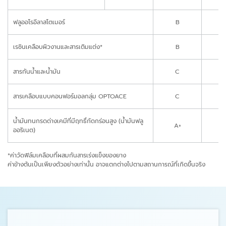
ฟลูออโรอีลาสโตเมอร์
B
เรซินเคลือบผิวงานและสารเติมแต่ง*
B
สารกันน้ำและน้ำมัน
C
สารเคลือบแบบคอนฟอร์มอลกลุ่ม OPTOACE
C
น้ำมันทนกรดด่างเคมีที่มีฤทธิ์กัดกร่อนสูง (น้ำมันฟลู
A+
A
ออริเนต)
*ค่าวัดฟิล์มเคลือบที่ผสมกันสารเร่งแข็งของยาง
ค่าข้างต้นเป็นเพียงตัวอย่างเท่านั้น อาจแตกต่างไปตามสถานการณ์ที่เกิดขึ้นจริง