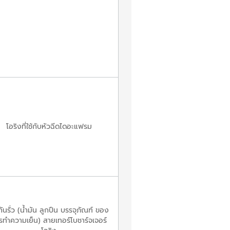
โอริงที่ใช้กับหัวฉีดไดอะแฟรม
กันรั่ว (น้ำมัน ลูกปืน บรรจุภัณฑ์ ของ
รทำความเย็น) สายเทอร์โบชาร์จเจอร์