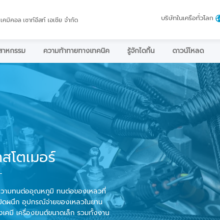
บริษัทในเครือทั่วโลก
 เคมิคอล เซาท์อีสท์ เอเชีย จำกัด
ตสาหกรรม
ความท้าทายทางเทคนิค
รู้จักไดกิ้น
ดาวน์โหลด
าสโตเมอร์
ความทนต่ออุณหภูมิ ทนต่อของเหลวที่
รปิดผนึก อุปกรณ์จ่ายของเหลวในยาน
เคมี เครื่องยนต์ขนาดเล็ก รวมทั้งงาน