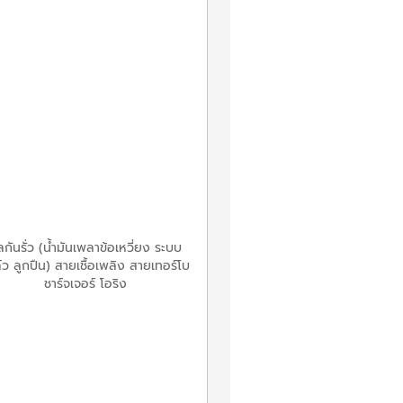
ลกันรั่ว (น้ำมันเพลาข้อเหวี่ยง ระบบ
์ว ลูกปืน) สายเชื้อเพลิง สายเทอร์โบ
ชาร์จเจอร์ โอริง