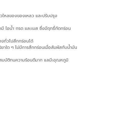
ั่วไหลของของเหลว และปรับปรุง
คมี ไอน้ำ กรด และเบส ซึ่งมีฤทธิ์กัดกร่อน
ทั่วไปสึกกร่อนได้
ิริยาใด ๆ ไม่มีการสึกกร่อนเมื่อสัมผัสกับน้ำมัน
สมบัติทนความร้อนดีมาก แลมีะอุณหภูมิ