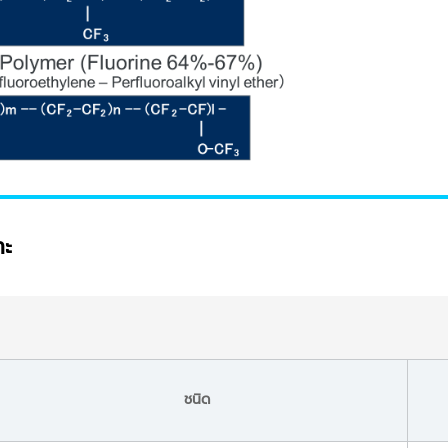
าะ
ชนิด