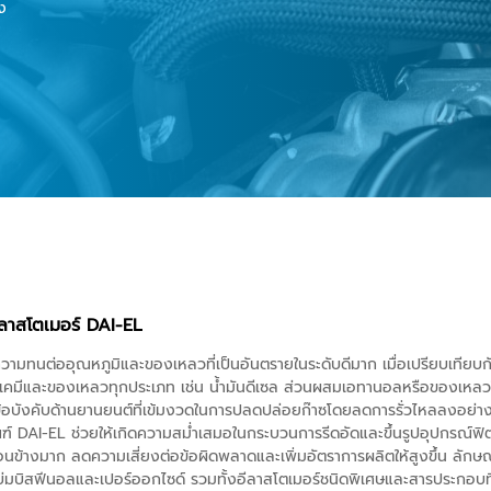
ง
ลาสโตเมอร์ DAI-EL
ามทนต่ออุณหภูมิและของเหลวที่เป็นอันตรายในระดับดีมาก เมื่อเปรียบเทียบกับ
สารเคมีและของเหลวทุกประเภท เช่น น้ำมันดีเซล ส่วนผสมเอทานอลหรือของเหล
ามข้อบังคับด้านยานยนต์ที่เข้มงวดในการปลดปล่อยก๊าซโดยลดการรั่วไหลลงอย่า
์ DAI-EL ช่วยให้เกิดความสม่ำเสมอในกระบวนการรีดอัดและขึ้นรูปอุปกรณ์ฟิต
รค่อนข้างมาก ลดความเสี่ยงต่อข้อผิดพลาดและเพิ่มอัตราการผลิตให้สูงขึ้น ลัก
่บ่มบิสฟีนอลและเปอร์ออกไซด์ รวมทั้งอีลาสโตเมอร์ชนิดพิเศษและสารประกอบที