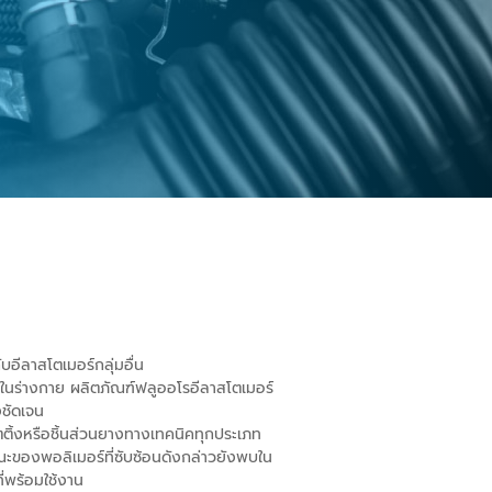
อีลาสโตเมอร์กลุ่มอื่น
วในร่างกาย ผลิตภัณฑ์ฟลูออโรอีลาสโตเมอร์
งชัดเจน
ติ้งหรือชิ้นส่วนยางทางเทคนิคทุกประเภท
ษณะของพอลิเมอร์ที่ซับซ้อนดังกล่าวยังพบใน
่พร้อมใช้งาน