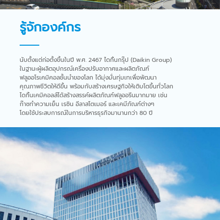
รู้จักองค์กร
นับตั้งแต่ก่อตั้งขึ้นในปี พ.ศ. 2467 ไดกิ้นกรุ๊ป (Daikin Group)
ในฐานะผู้ผลิตอุปกรณ์เครื่องปรับอากาศและผลิตภัณฑ์
ฟลูออโรเคมิคอลชั้นนำของโลก ได้มุ่งมั่นทุ่มเทเพื่อพัฒนา
คุณภาพชีวิตให้ดีขึ้น พร้อมกับสร้างเศรษฐกิจให้เติบโตขึ้นทั่วโลก
ไดกิ้นเคมิคอลส์ได้สร้างสรรค์ผลิตภัณฑ์ฟลูออรีนมากมาย เช่น
ก๊าซทำความเย็น เรซิน อีลาสโตเมอร์ และเคมีภัณฑ์ต่างๆ
โดยใช้ประสบการณ์ในการบริหารธุรกิจมานานกว่า 80 ปี