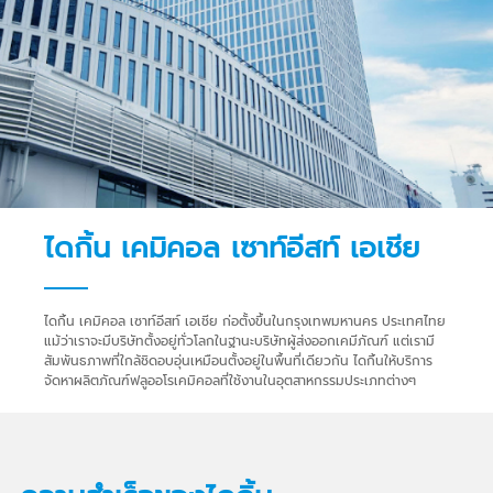
ไดกิ้น เคมิคอล เซาท์อีสท์ เอเชีย
ไดกิ้น เคมิคอล เซาท์อีสท์ เอเชีย ก่อตั้งขึ้นในกรุงเทพมหานคร ประเทศไทย
แม้ว่าเราจะมีบริษัทตั้งอยู่ทั่วโลกในฐานะบริษัทผู้ส่งออกเคมีภัณฑ์ แต่เรามี
สัมพันธภาพที่ใกล้ชิดอบอุ่นเหมือนตั้งอยู่ในพื้นที่เดียวกัน ไดกิ้นให้บริการ
จัดหาผลิตภัณฑ์ฟลูออโรเคมิคอลที่ใช้งานในอุตสาหกรรมประเภทต่างๆ