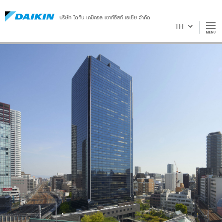
บริษัท ไดกิ้น เคมิคอล เซาท์อีสท์ เอเชีย จำกัด