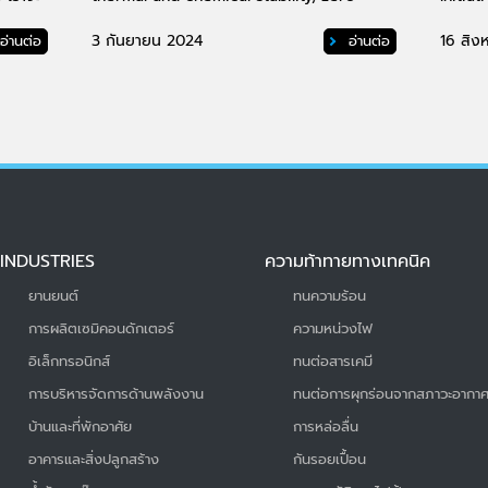
ำหรับ
ozone depletion potential, low surface
tension, low viscosity, good solubility,
3 กันยายน 2024
16 สิง
อ่านต่อ
อ่านต่อ
and the drying properties necessary for
effective cleaning.
INDUSTRIES
ความท้าทายทางเทคนิค
ยานยนต์
ทนความร้อน
การผลิตเซมิคอนดักเตอร์
ความหน่วงไฟ
อิเล็กทรอนิกส์
ทนต่อสารเคมี
การบริหารจัดการด้านพลังงาน
ทนต่อการผุกร่อนจากสภาวะอากา
บ้านและที่พักอาศัย
การหล่อลื่น
อาคารและสิ่งปลูกสร้าง
กันรอยเปื้อน