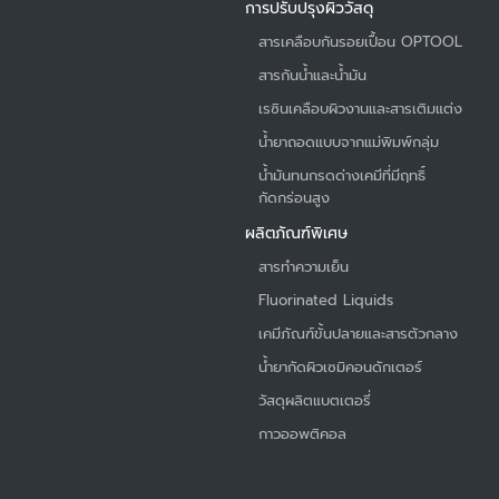
การปรับปรุงผิววัสดุ
สารเคลือบกันรอยเปื้อน OPTOOL
สารกันน้ำและน้ำมัน
เรซินเคลือบผิวงานและสารเติมแต่ง
น้ำยาถอดแบบจากแม่พิมพ์กลุ่ม
น้ำมันทนกรดด่างเคมีที่มีฤทธิ์
กัดกร่อนสูง
ผลิตภัณฑ์พิเศษ
สารทำความเย็น
Fluorinated Liquids
เคมีภัณฑ์ขั้นปลายและสารตัวกลาง
น้ำยากัดผิวเซมิคอนดักเตอร์
วัสดุผลิตแบตเตอรี่
กาวออพติคอล