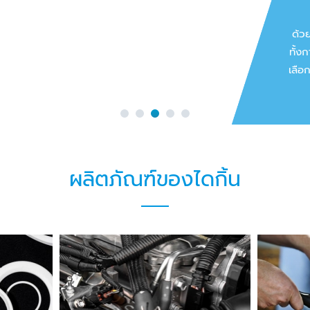
ด้ว
ทั้ง
เลือ
ผลิตภัณฑ์ของไดกิ้น