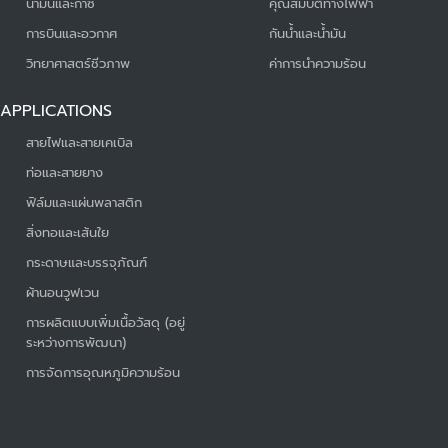
น้ำมันและก๊าซ
คุณสมบัติทางไฟฟ้า
การบินและอวกาศ
กันน้ำและน้ำมัน
วิทยาศาสตร์ชีวภาพ
ค่าการนำความร้อน
APPLICATIONS
สายไฟและสายเคเบิล
ท่อและสายยาง
ฟิล์มและแผ่นพลาสติก
สิ่งทอและเส้นใย
กระดาษและบรรจุภัณฑ์
ผ้านอนวูฟเวน
การผลิตแบบเพิ่มเนื้อวัสดุ (อยู่
ระหว่างการพัฒนา)
การจัดการอุณหภูมิความร้อน