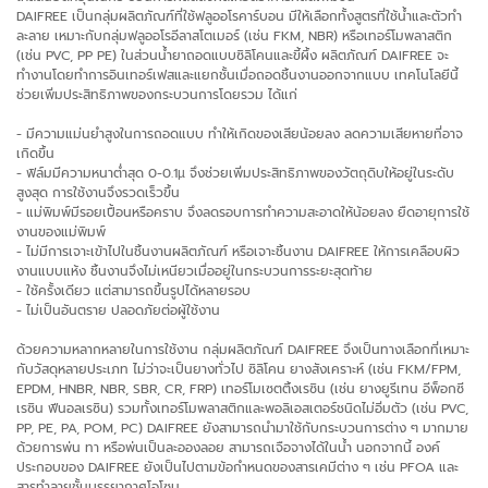
DAIFREE เป็นกลุ่มผลิตภัณฑ์ที่ใช้ฟลูออโรคาร์บอน มีให้เลือกทั้งสูตรที่ใช้น้ำและตัวทำ
ละลาย เหมาะกับกลุ่มฟลูออโรอีลาสโตเมอร์ (เช่น FKM, NBR) หรือเทอร์โมพลาสติก
(เช่น PVC, PP PE) ในส่วนน้ำยาถอดแบบซิลิโคนและขี้ผึ้ง ผลิตภัณฑ์ DAIFREE จะ
ทำงานโดยทำการอินเทอร์เฟสและแยกชั้นเมื่อถอดชิ้นงานออกจากแบบ เทคโนโลยีนี้
ช่วยเพิ่มประสิทธิภาพของกระบวนการโดยรวม ได้แก่
- มีความแม่นยำสูงในการถอดแบบ ทำให้เกิดของเสียน้อยลง ลดความเสียหายที่อาจ
เกิดขึ้น
- ฟิล์มมีความหนาต่ำสุด 0-0.1µ จึงช่วยเพิ่มประสิทธิภาพของวัตถุดิบให้อยู่ในระดับ
สูงสุด การใช้งานจึงรวดเร็วขึ้น
- แม่พิมพ์มีรอยเปื้อนหรือคราบ จึงลดรอบการทำความสะอาดให้น้อยลง ยืดอายุการใช้
งานของแม่พิมพ์
- ไม่มีการเจาะเข้าไปในชิ้นงานผลิตภัณฑ์ หรือเจาะชิ้นงาน DAIFREE ให้การเคลือบผิว
งานแบบแห้ง ชิ้นงานจึงไม่เหนียวเมื่ออยู่ในกระบวนการระยะสุดท้าย
- ใช้ครั้งเดียว แต่สามารถขึ้นรูปได้หลายรอบ
- ไม่เป็นอันตราย ปลอดภัยต่อผู้ใช้งาน
ด้วยความหลากหลายในการใช้งาน กลุ่มผลิตภัณฑ์ DAIFREE จึงเป็นทางเลือกที่เหมาะ
กับวัสดุหลายประเภท ไม่ว่าจะเป็นยางทั่วไป ซิลิโคน ยางสังเคราะห์ (เช่น FKM/FPM,
EPDM, HNBR, NBR, SBR, CR, FRP) เทอร์โมเซตติ้งเรซิน (เช่น ยางยูรีเทน อีพ็อกซี
เรซิน ฟีนอลเรซิน) รวมทั้งเทอร์โมพลาสติกและพอลิเอสเตอร์ชนิดไม่อิ่มตัว (เช่น PVC,
PP, PE, PA, POM, PC) DAIFREE ยังสามารถนำมาใช้กับกระบวนการต่าง ๆ มากมาย
ด้วยการพ่น ทา หรือพ่นเป็นละอองลอย สามารถเจือจางได้ในน้ำ นอกจากนี้ องค์
ประกอบของ DAIFREE ยังเป็นไปตามข้อกำหนดของสารเคมีต่าง ๆ เช่น PFOA และ
สารทำลายชั้นบรรยากาศโอโซน