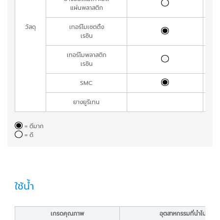
แผ่นพลาสติก
วัสดุ
เทอร์โมเซตติ้ง
เรซิน
เทอร์โมพลาสติก
เรซิน
SMC
ยางยูรีเทน
= ดีมาก
= ดี
ใช้น้ำ
เกรดคุณภาพ
อุตสาหกรรมที่นำไปใช้