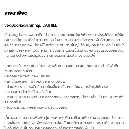
รายละเอียด
ข้อดีของผลิตภัณฑ์กลุ่ม DAIFREE
เมื่อแปรรูปยางและพลาสติก น้ำยาถอดแบบจากแม่พิมพ์ที่โรงงานแปรรูปต้องการใช้ไม่
เพียงแต่มีคุณสมบัติในการปกป้องชิ้นงานเท่านั้น แต่จะต้องช่วยเพิ่มอัตราการผลิต
และรักษาสภาพของแม่พิมพ์ไปพร้อม ๆ กัน ส่วนใหญ่แล้วปัญหาจะมักจะเกิดขึ้นเมื่อนำ
อีลาสโตเมอร์คอมพาวด์มาผ่านกระบวนการ เนื่องเป็นมีระดับความรุนแรงของสารเคมี
สูงที่สุด ซึ่งโรงงานขึ้นรูปต้องการทางเลือกที่ตอบโจทย์ดังต่อไปนี้
- ลดของเสีย ความไม่สม่ำเสมอของชิ้นงาน และเศษสะสม โดยเฉพาะอย่างยิ่งในชิ้น
งานที่มีความซับซ้อน
- ยืดอายุการใช้งานของแม่พิมพ์
- ลดจำนวนรอบการทำความสะอาดแม่พิมพ์
- ช่วยให้ตารางการผลิตมีความไหลลื่นและยืดหยุ่น (ชะลอการขึ้นรูปหรือเร่ง
กระบวนการทำแห้งให้รวดเร็วขึ้น)
- กระบวนการระยะสุดท้าย (Secondary Operation) มีความง่ายขึ้น เช่น การพิมพ์
และการทำสี
- ได้มาตรฐานตามข้อกำหนดด้านสิ่งแวดล้อม
น้ำยาถอดแบบจากแม่พิมพ์กลุ่ม DAIFREE พัฒนาขึ้นมาเพื่อสร้างความแม่นยำในการ
ถอดชิ้นส่วนจากแม่พิมพ์พลาสติกและอีลาสโตเมอร์ตามที่ต้องการ พร้อมกับเพิ่มความ
ไหลลื่นยืดหยุ่นในกระบวนการผลิตส่งผลให้อัตราการผลิตเพิ่มขึ้น