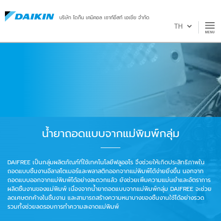
บริษัท ไดกิ้น เคมิคอล เซาท์อีสท์ เอเชีย จำกัด
น้ำยาถอดแบบจากแม่พิมพ์กลุ่ม
DAIFREE เป็นกลุ่มผลิตภัณฑ์ที่ใช้เทคโนโลยีฟลูออโร จึงช่วยให้เกิดประสิทธิภาพใน
ถอดแบบชิ้นงานอีลาสโตเมอร์และพลาสติกออกจากแม่พิมพ์ได้ง่ายยิ่งขึ้น นอกจาก
ถอดแบบออกจากแม่พิมพ์ได้อย่างสะดวกแล้ว ยังช่วยเพิ่มความแม่นยำและอัตราการ
ผลิตชิ้นงานของแม่พิมพ์ เนื่องจากน้ำยาถอดแบบจากแม่พิมพ์กลุ่ม DAIFREE จะช่วย
ลดเศษตกค้างในชิ้นงาน และสามารถสร้างความหนาบางของชิ้นงานใช้ได้อย่างรวด
รวมทั้งช่วยลดรอบการทำความสะอาดแม่พิมพ์